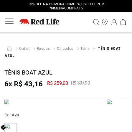
15% OFF NA PRIMEIRA COMPRA, USE O CUPOM
PRIMEIRACOMPRA15.
Outlet
Roupas
Calçados
Tênis
TÊNIS BOAT
AZUL
TÊNIS BOAT AZUL
6
x
R$
43
,
16
R$
397
,
90
R$
259
,
00
Cor:
Azul