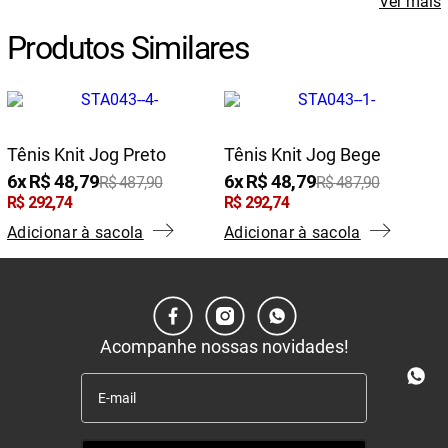
Ver mais
Produtos Similares
Tênis Knit Jog Preto
Tênis Knit Jog Bege
6
R$
48
,
79
6
R$
48
,
79
R$
487
,
90
R$
487
,
90
R$
292
,
74
R$
292
,
74
Adicionar à sacola
Adicionar à sacola
Acompanhe nossas novidades!