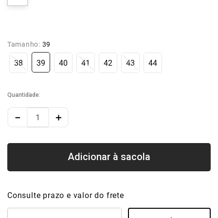
Tamanho:
39
38
39
40
41
42
43
44
Quantidade
－
＋
Consulte prazo e valor do frete